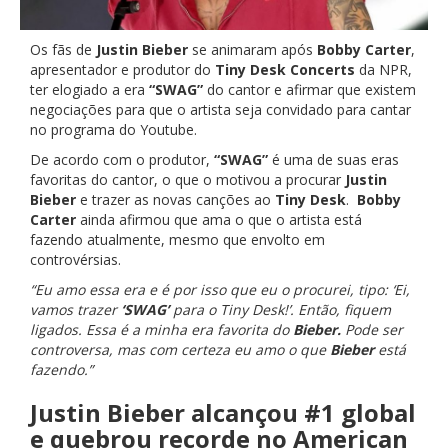
Os fãs de
Justin Bieber
se animaram após
Bobby Carter
,
apresentador e produtor do
Tiny Desk Concerts
da NPR,
ter elogiado a era
“SWAG”
do cantor e afirmar que existem
negociações para que o artista seja convidado para cantar
no programa do Youtube.
De acordo com o produtor,
“SWAG”
é uma de suas eras
favoritas do cantor, o que o motivou a procurar
Justin
Bieber
e trazer as novas canções ao
Tiny Desk
.
Bobby
Carter
ainda afirmou que ama o que o artista está
fazendo atualmente, mesmo que envolto em
controvérsias.
“Eu amo essa era e é por isso que eu o procurei, tipo: ‘Ei,
vamos trazer
‘SWAG’
para o Tiny Desk!’. Então, fiquem
ligados. Essa é a minha era favorita do
Bieber.
Pode ser
controversa, mas com certeza eu amo o que
Bieber
está
fazendo.”
Justin Bieber alcançou #1 global
e quebrou recorde no American