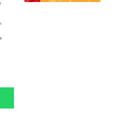
e
m
a