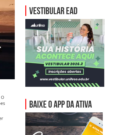
VESTIBULAR EAD
. O
BAIXE O APP DA ATIVA
ões
er