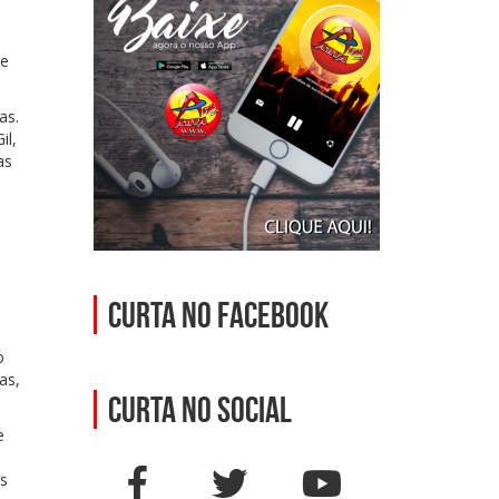
ue
as.
il,
as
Curta no Facebook
o
as,
Curta no social
e
os