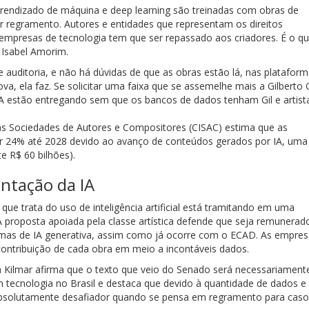
ndizado de máquina e deep learning são treinadas com obras de
er regramento. Autores e entidades que representam os direitos
empresas de tecnologia tem que ser repassado aos criadores. É o q
 Isabel Amorim.
 auditoria, e não há dúvidas de que as obras estão lá, nas plataform
 ela faz. Se solicitar uma faixa que se assemelhe mais a Gilberto G
A estão entregando sem que os bancos de dados tenham Gil e artist
as Sociedades de Autores e Compositores (CISAC) estima que as
air 24% até 2028 devido ao avanço de conteúdos gerados por IA, uma
e R$ 60 bilhões).
ntação da IA
ue trata do uso de inteligência artificial está tramitando em uma
proposta apoiada pela classe artística defende que seja remunerad
rmas de IA generativa, assim como já ocorre com o ECAD. As empres
 contribuição de cada obra em meio a incontáveis dados.
 Kilmar afirma que o texto que veio do Senado será necessariament
 tecnologia no Brasil e destaca que devido à quantidade de dados e
 absolutamente desafiador quando se pensa em regramento para cas