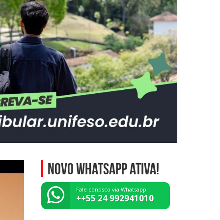
NOVO WHATSAPP ATIVA!
Fale conosco via Whatsapp:
++55 24 992941010