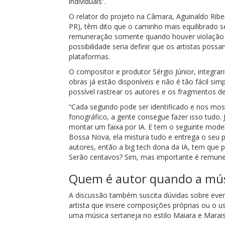
individuais”.
O relator do projeto na Câmara, Aguinaldo Ribei
PR), têm dito que o caminho mais equilibrado ser
remuneração somente quando houver violação de
possibilidade seria definir que os artistas po
plataformas.
O compositor e produtor Sérgio Júnior, integra
obras já estão disponíveis e não é tão fácil si
possível rastrear os autores e os fragmentos de
“Cada segundo pode ser identificado e nos most
fonográfico, a gente consegue fazer isso tudo.
montar um faixa por IA. E tem o seguinte mod
Bossa Nova, ela mistura tudo e entrega o seu 
autores, então a big tech dona da IA, tem que
Serão centavos? Sim, mas importante é remunera
Quem é autor quando a mús
A discussão também suscita dúvidas sobre even
artista que insere composições próprias ou o 
uma música sertaneja no estilo Maiara e Maraisa