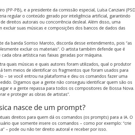
ro (PP-PB), e a presidente da comissão especial, Luísa Canziani (PS
ia regular o conteúdo gerado por inteligência artificial, garantindo
 direitos autorais ou concorrência desleal. Além disso, uma
ssam excluir suas músicas e composições dos bancos de dados das
nte da banda Sorriso Maroto, discorda desse entendimento, pois “as
mplesmente excluir os materiais”. O artista também defende que é
 cada obra artística nas faixas geradas por máquina.
ra quais músicas e quais autores foram utilizados, qual o produtor
 Já tem meios de identificar os fragmentos que foram usados para
elo – se você entrou na plataforma e deu os comandos fazer uma
pedido. Digamos que a gente não conseguiu identificar quem são os
 pagar e a gente repassa para todos os compositores de Bossa Nova.
r e proteger as obras de artistas”.
ica nasce de um prompt?
tuais direitos para quem dá os comandos (os prompts) para a IA. O
usuário que somente insere os comandos – como por exemplo: “crie
” – pode ou não ter direito autoral e receber por isso.