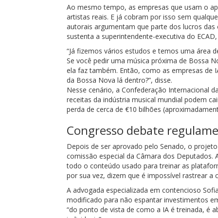
Ao mesmo tempo, as empresas que usam o apre
artistas reais. E já cobram por isso sem qualqu
autorais argumentam que parte dos lucros das 
sustenta a superintendente-executiva do ECAD,
“Já fizemos vários estudos e temos uma área de
Se você pedir uma música próxima de Bossa Nova,
ela faz também. Então, como as empresas de I
da Bossa Nova lá dentro?”, disse.
Nesse cenário, a Confederação Internacional d
receitas da indústria musical mundial podem c
perda de cerca de €10 bilhões (aproximadament
Congresso debate regulame
Depois de ser aprovado pelo Senado, o projeto q
comissão especial da Câmara dos Deputados. A 
todo o conteúdo usado para treinar as platafo
por sua vez, dizem que é impossível rastrear a
A advogada especializada em contencioso Sofia
modificado para não espantar investimentos em
“do ponto de vista de como a IA é treinada, é