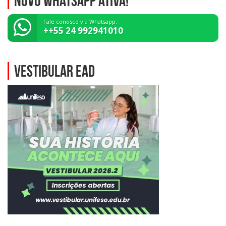
NOVO WHATSAPP ATIVA!
Fale conosco via Whatsapp:
++55 24 992941010
VESTIBULAR EAD