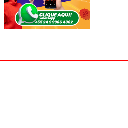
© Ativa FM 104,9 MHz - São José do Vale do Rio Preto - RJ -
2022/2026