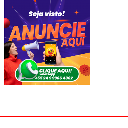
© Ativa FM 104,9 MHz - São José do Vale do Rio Preto - RJ -