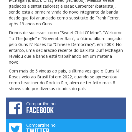
McKagan (baixo), Dizzy Reed (teclados), Melissa Reese
(teclados e sintetizadores) e Isaac Carpenter (baterista),
sendo esta a primeira vinda do novo integrante da banda
desde que foi anunciado como substituto de Frank Ferrer,
após 19 anos no Guns.
Donos de sucessos como “Sweet Child O’ Mine”, “Welcome
To The Jungle” e “November Rain”, o último álbum lançado
pelo Guns N’ Roses foi “Chinese Democracy“, em 2008. No
entanto, uma declaração recente do baixista Duff McKagan
revelou que a banda está trabalhando em um materia
novo.
Com mais de 5 vindas ao país, a última vez que o Guns N’
Roses veio ao Brasil foi em 2022, quando se apresentou
como headliner do Rock in Rio, além de ter feito mais 8
shows solo por diversas cidades do país.
Compartilhe no
FACEBOOK
Compartilhe no
TWITTER