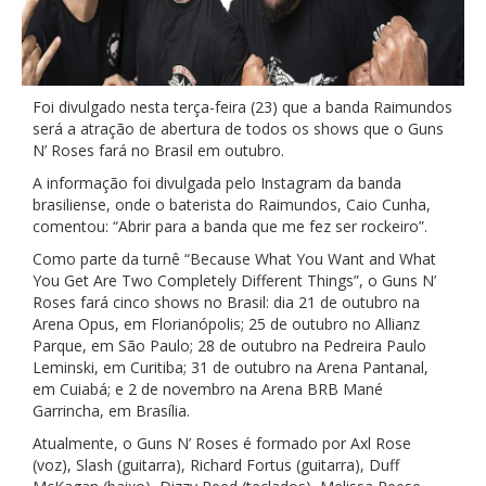
Foi divulgado nesta terça-feira (23) que a banda Raimundos
será a atração de abertura de todos os shows que o Guns
N’ Roses fará no Brasil em outubro.
A informação foi divulgada pelo Instagram da banda
brasiliense, onde o baterista do Raimundos, Caio Cunha,
comentou: “Abrir para a banda que me fez ser rockeiro”.
Como parte da turnê “Because What You Want and What
You Get Are Two Completely Different Things”, o Guns N’
Roses fará cinco shows no Brasil: dia 21 de outubro na
Arena Opus, em Florianópolis; 25 de outubro no Allianz
Parque, em São Paulo; 28 de outubro na Pedreira Paulo
Leminski, em Curitiba; 31 de outubro na Arena Pantanal,
em Cuiabá; e 2 de novembro na Arena BRB Mané
Garrincha, em Brasília.
Atualmente, o Guns N’ Roses é formado por Axl Rose
(voz), Slash (guitarra), Richard Fortus (guitarra), Duff